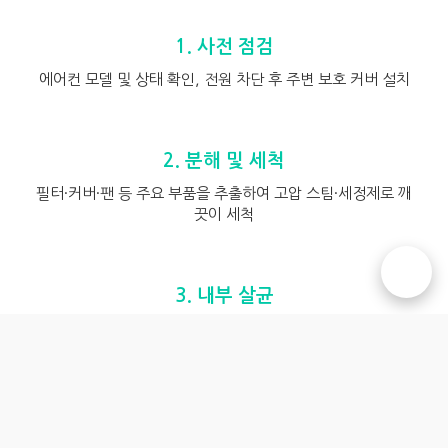
1. 사전 점검
에어컨 모델 및 상태 확인, 전원 차단 후 주변 보호 커버 설치
2. 분해 및 세척
필터·커버·팬 등 주요 부품을 추출하여 고압 스팀·세정제로 깨
끗이 세척
☎️
3. 내부 살균
곰팡이 및 박테리아 제거를 위한 친환경 살균제 도포 후 자연
건조
4. 조립 및 최종 점검