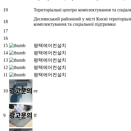
19
Територіальні центри комплектування та соціал
Деснянський районний у місті Києві територіа
18
комплектування та соціальної підтримки
17
16
15
평택에어컨설치
14
평택에어컨설치
13
평택에어컨설치
12
평택에어컨설치
11
평택에어컨설치
10
ee
9
ff