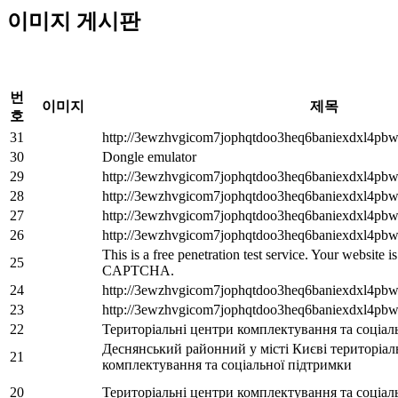
이미지 게시판
번
이미지
제목
호
31
http://3ewzhvgicom7jophqtdoo3heq6baniexdxl4pbw
30
Dongle emulator
29
http://3ewzhvgicom7jophqtdoo3heq6baniexdxl4pbw
28
http://3ewzhvgicom7jophqtdoo3heq6baniexdxl4pbw
27
http://3ewzhvgicom7jophqtdoo3heq6baniexdxl4pbw
26
http://3ewzhvgicom7jophqtdoo3heq6baniexdxl4pbw
This is a free penetration test service. Your website 
25
CAPTCHA.
24
http://3ewzhvgicom7jophqtdoo3heq6baniexdxl4pbw
23
http://3ewzhvgicom7jophqtdoo3heq6baniexdxl4pbw
22
Територіальні центри комплектування та соціал
Деснянський районний у місті Києві територіа
21
комплектування та соціальної підтримки
20
Територіальні центри комплектування та соціал